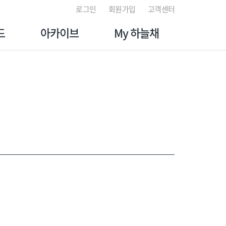
로그인
회원가입
고객센터
드
아카이브
My 하늘채
토리
갤러리
마이페이지
처
채널
나의 관심단지
적
뉴스
분양대금 납부 조회
이벤트
입주 예약 서비스