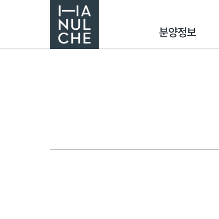
분양정보
분양단지
견본주택 VR
분양캘린더