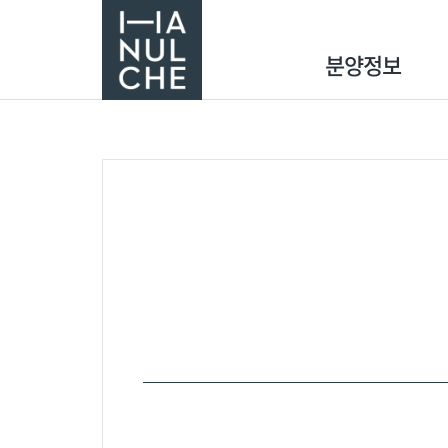
분양정보
분양단지
견본주택 VR
분양캘린더