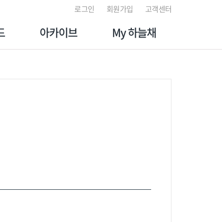
로그인
회원가입
고객센터
드
아카이브
My 하늘채
토리
갤러리
마이페이지
처
채널
나의 관심단지
적
뉴스
분양대금 납부 조회
이벤트
입주 예약 서비스