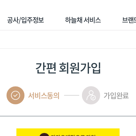
공사/입주정보
하늘채 서비스
브랜
공사단지
분양고객
BI 스
입주단지
계약고객
시그니
간편 회원가입
입주고객
수상실
서비스동의
가입완료