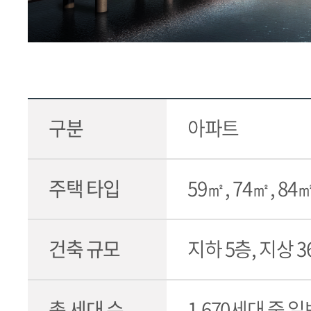
구분
아파트
주택 타입
59㎡, 74㎡, 84㎡
건축 규모
지하 5층, 지상 3
총 세대 수
1,670세대 중 