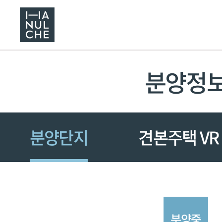
분양정
분양단지
견본주택 VR
분양중