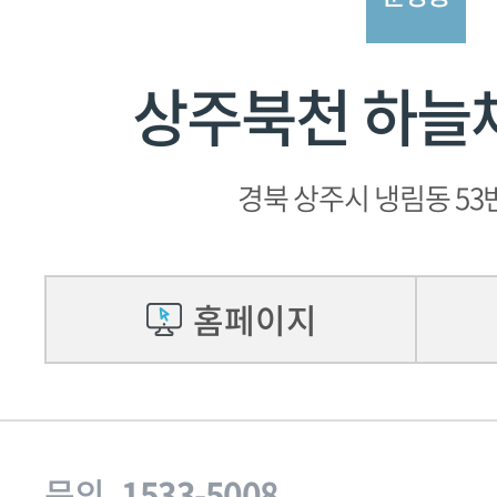
상주북천 하늘
경북 상주시 냉림동 53
홈페이지
문의
1533-5008