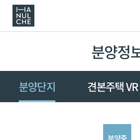
분양정
분양단지
견본주택 VR
분양중