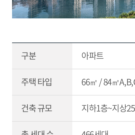
구분
아파트
주택 타입
66㎡ / 84㎡A,B,
건축 규모
지하1층~지상25
총 세대 수
466세대