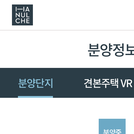
분양정
분양단지
견본주택 VR
분양중