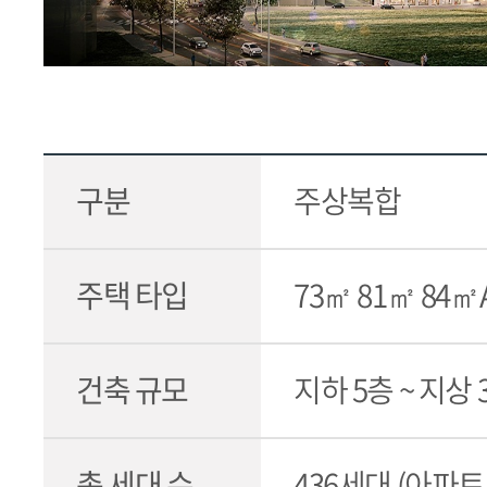
구분
주상복합
주택 타입
73㎡ 81㎡ 84㎡
건축 규모
지하 5층 ~ 지상 
총 세대 수
436세대 (아파트